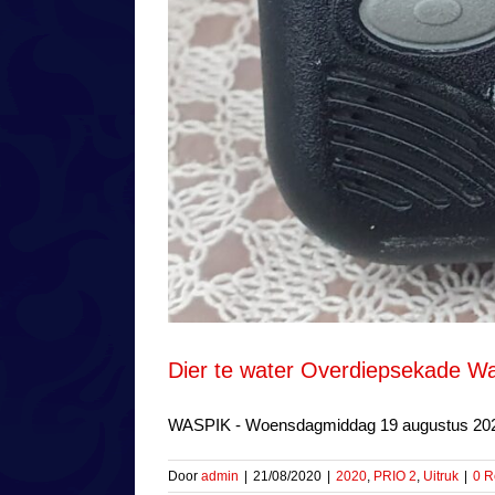
Dier te water Overdiepsekade W
WASPIK - Woensdagmiddag 19 augustus 2020 
Door
admin
|
21/08/2020
|
2020
,
PRIO 2
,
Uitruk
|
0 R