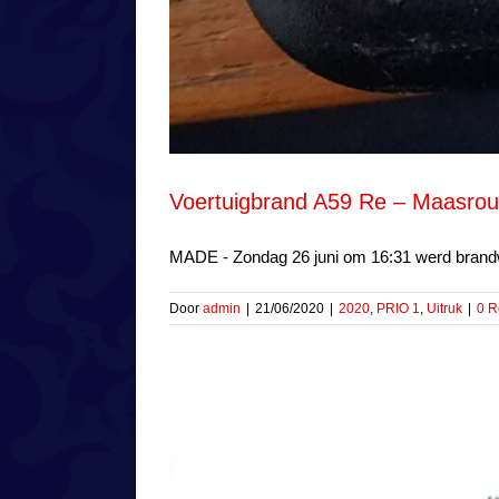
Voertuigbrand A59 Re – Maasrout
MADE - Zondag 26 juni om 16:31 werd brand
Door
admin
|
21/06/2020
|
2020
,
PRIO 1
,
Uitruk
|
0 R