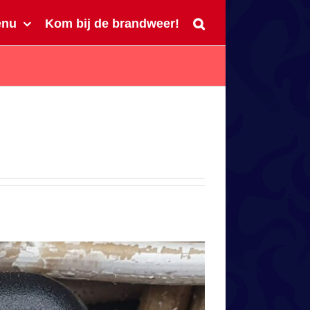
enu
Kom bij de brandweer!