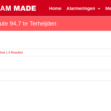
Home
Alarmeringen
M
e 94,7 te Terheijden
truk
|
0 Reacties