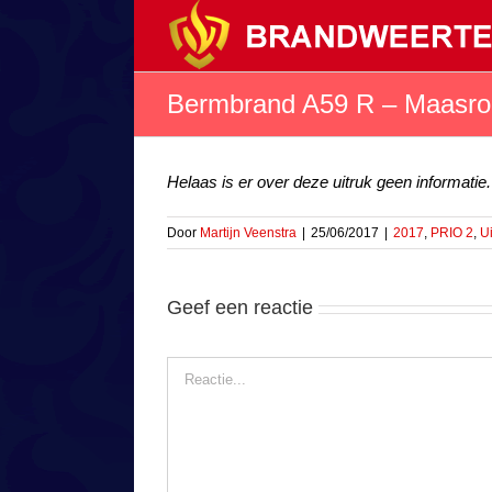
Ga
naar
inhoud
Bermbrand A59 R – Maasrout
Helaas is er over deze uitruk geen informatie.
Door
Martijn Veenstra
|
25/06/2017
|
2017
,
PRIO 2
,
Ui
Geef een reactie
Reactie