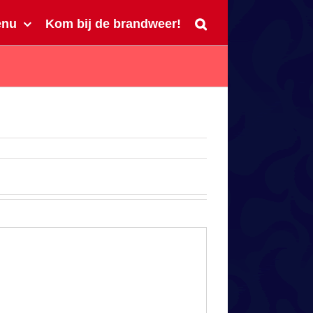
enu
Kom bij de brandweer!