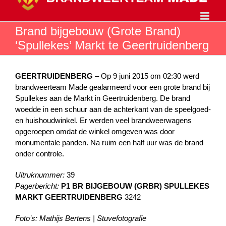
Ga
naar
inhoud
Brand bijgebouw (Grote Brand)
‘Spullekes’ Markt te Geertruidenberg
GEERTRUIDENBERG
– Op 9 juni 2015 om 02:30 werd
brandweerteam Made gealarmeerd voor een grote brand bij
Spullekes aan de Markt in Geertruidenberg. De brand
woedde in een schuur aan de achterkant van de speelgoed-
en huishoudwinkel. Er werden veel brandweerwagens
opgeroepen omdat de winkel omgeven was door
monumentale panden. Na ruim een half uur was de brand
onder controle.
Uitruknummer:
39
Pagerbericht:
P1 BR BIJGEBOUW (GRBR) SPULLEKES
MARKT GEERTRUIDENBERG
3242
Foto’s: Mathijs Bertens | Stuvefotografie