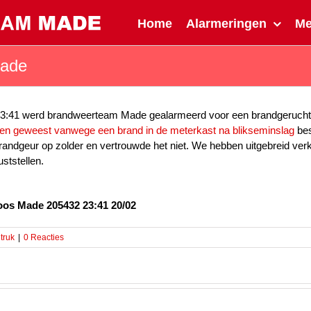
Home
Alarmeringen
M
Made
23:41 werd brandweerteam Made gealarmeerd voor een brandgerucht
aren geweest vanwege een brand in de meterkast na blikseminslag
bes
brandgeur op zolder en vertrouwde het niet. We hebben uitgebreid ver
ststellen.
os Made 205432 23:41 20/02
truk
|
0 Reacties