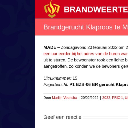
Ga
naar
inhoud
Brandgerucht Klaproos te 
MADE
– Zondagavond 20 februari 2022 om 
een uur eerder bij het adres van de buren w
uit te sturen. De bewoonster rook een lichte 
aangetroffen, zo konden we de bewoners geru
Uitruknummer:
15
Pagerbericht:
P1 BZB-06 BR gerucht Klapro
Door
Martijn Veenstra
|
20/02/2022
|
2022
,
PRIO 1
,
Ui
Geef een reactie