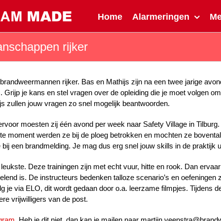
Home
Alarmeringen
M
nschappen rijker
brandweermannen rijker. Bas en Mathijs zijn na een twee jarige avo
). Grijp je kans en stel vragen over de opleiding die je moet volge
ijs zullen jouw vragen zo snel mogelijk beantwoorden.
rvoor moesten zij één avond per week naar Safety Village in Tilburg.
te moment werden ze bij de ploeg betrokken en mochten ze boventall
j een brandmelding. Je mag dus erg snel jouw skills in de praktijk u
leukste. Deze trainingen zijn met echt vuur, hitte en rook. Dan ervaa
end is. De instructeurs bedenken talloze scenario’s en oefeningen zod
g je via ELO, dit wordt gedaan door o.a. leerzame filmpjes. Tijdens d
re vrijwilligers van de post.
agram
. Heb je dit niet, dan kan je mailen naar martijn.veenstra@bran