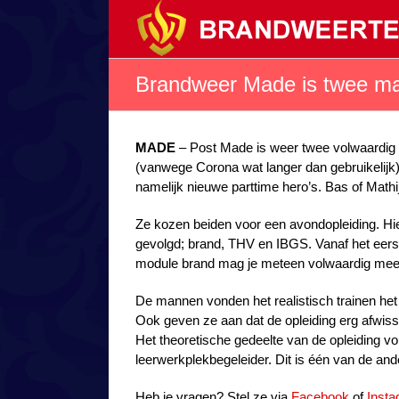
Ga
naar
inhoud
Brandweer Made is twee ma
MADE
– Post Made is weer twee volwaardig 
(vanwege Corona wat langer dan gebruikelijk
namelijk nieuwe parttime hero’s. Bas of Math
Ze kozen beiden voor een avondopleiding. Hie
gevolgd; brand, THV en IBGS. Vanaf het eers
module brand mag je meteen volwaardig mee bi
De mannen vonden het realistisch trainen het 
Ook geven ze aan dat de opleiding erg afwissel
Het theoretische gedeelte van de opleiding vol
leerwerkplekbegeleider. Dit is één van de ande
Heb je vragen? Stel ze via
Facebook
of
Inst