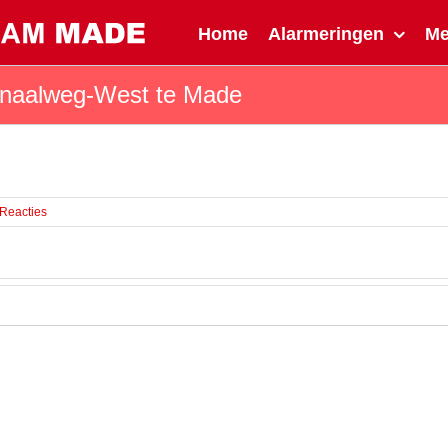
Home
Alarmeringen
M
anaalweg-West te Made
 Reacties