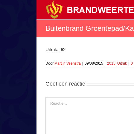
Ga
naar
inhoud
Buitenbrand Groentepad/K
Uitruk: 62
Door
Martijn Veenstra
|
09/08/2015
|
2015
,
Uitruk
|
0
Geef een reactie
Reactie