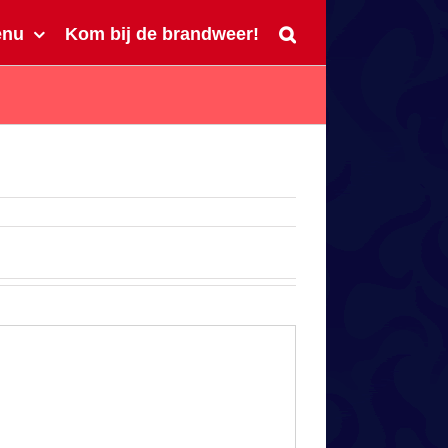
enu
Kom bij de brandweer!