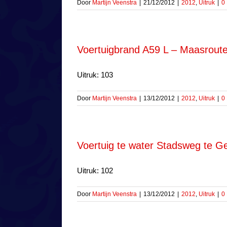
Door
Martijn Veenstra
|
21/12/2012
|
2012
,
Uitruk
|
0
Voertuigbrand A59 L – Maasroute
Uitruk: 103
Door
Martijn Veenstra
|
13/12/2012
|
2012
,
Uitruk
|
0
Voertuig te water Stadsweg te G
Uitruk: 102
Door
Martijn Veenstra
|
13/12/2012
|
2012
,
Uitruk
|
0