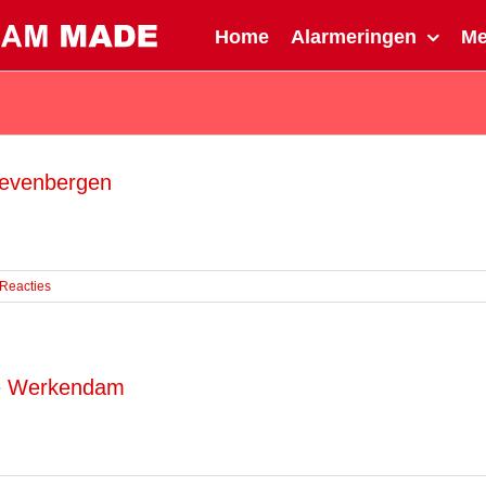
Home
Alarmeringen
M
 Zevenbergen
 Reacties
te Werkendam