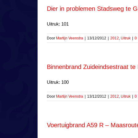
Dier in problemen Stadsweg te G
Uitruk: 101
Door
Martijn Veenstra
|
13/12/2012
|
2012
,
Uitruk
|
0
Binnenbrand Zuideindsestraat t
Uitruk: 100
Door
Martijn Veenstra
|
13/12/2012
|
2012
,
Uitruk
|
0
Voertuigbrand A59 R – Maasroute