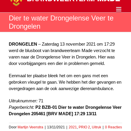
Ga
naar
inhoud
Dier te water Drongelense Veer te
Drongelen
DRONGELEN
– Zaterdag 13 november 2021 om 17:29
werd de blusboot van brandweerteam Made verzocht te
varen naar de Drongelense Veer in Drongelen. Hier was
door voorbijgangers een dier in problemen gemeld.
Eenmaal ter plaatse bleek het om een gans met een
gebroken vleugel te gaan. We hebben het dier gevangen en
overgedragen aan de ook aanwezige dierenambulance.
Uitruknummer:
71
Pagerbericht:
P2 BZB-01 Dier te water Drongelense Veer
Drongelen 205461 [BRV MADE] 17:29 13/11
Door
Martijn Veenstra
|
13/11/2021
|
2021
,
PRIO 2
,
Uitruk
|
0 Reacties