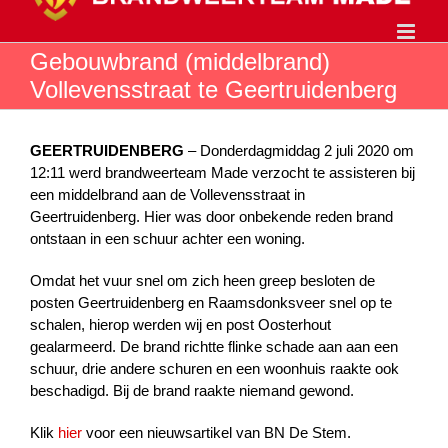
Ga
naar
inhoud
Gebouwbrand (middelbrand)
Vollevensstraat te Geertruidenberg
GEERTRUIDENBERG
– Donderdagmiddag 2 juli 2020 om
12:11 werd brandweerteam Made verzocht te assisteren bij
een middelbrand aan de Vollevensstraat in
Geertruidenberg. Hier was door onbekende reden brand
ontstaan in een schuur achter een woning.
Omdat het vuur snel om zich heen greep besloten de
posten Geertruidenberg en Raamsdonksveer snel op te
schalen, hierop werden wij en post Oosterhout
gealarmeerd. De brand richtte flinke schade aan aan een
schuur, drie andere schuren en een woonhuis raakte ook
beschadigd. Bij de brand raakte niemand gewond.
Klik
hier
voor een nieuwsartikel van BN De Stem.