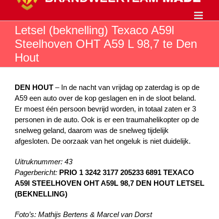
Ga
naar
inhoud
Letsel (beknelling) Texaco A59l
Steelhoven OHT A59 L 98,7 te Den
Hout
DEN HOUT
– In de nacht van vrijdag op zaterdag is op de
A59 een auto over de kop geslagen en in de sloot beland.
Er moest één persoon bevrijd worden, in totaal zaten er 3
personen in de auto. Ook is er een traumahelikopter op de
snelweg geland, daarom was de snelweg tijdelijk
afgesloten. De oorzaak van het ongeluk is niet duidelijk.
Uitruknummer: 43
Pagerbericht:
PRIO 1 3242 3177 205233 6891 TEXACO
A59l STEELHOVEN OHT A59L 98,7 DEN HOUT LETSEL
(BEKNELLING)
Foto’s: Mathijs Bertens & Marcel van Dorst