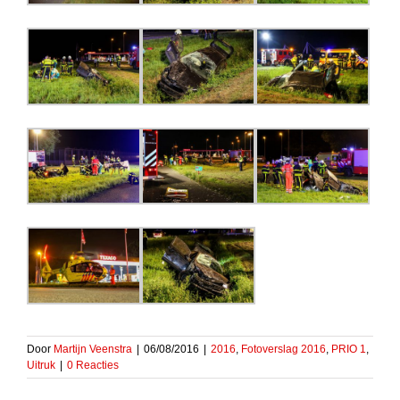
Door
Martijn Veenstra
|
06/08/2016
|
2016
,
Fotoverslag 2016
,
PRIO 1
,
Uitruk
|
0 Reacties