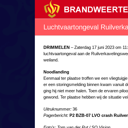
Ga
naar
inhoud
Luchtvaartongeval Ruilverk
DRIMMELEN
– Zaterdag 17 juni 2023 om 11
luchtvaartongeval aan de Ruilverkavelingsweg
weiland.
Noodlanding
Eenmaal ter plaatse troffen we een vliegtuig
er een storingsmelding binnen kwam vanuit d
ging hij niet meer halen. Toen de ervaren pil
gewond. Ter plaatse hebben wij de situatie vei
Uitruknummer:
36
Pagerbericht:
P2 BZB-07 LVO crash Ruilve
Foto’s: Tom van der Put / SQ Vision