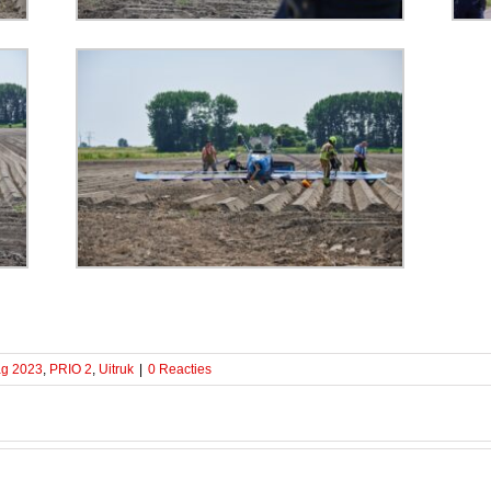
ag 2023
,
PRIO 2
,
Uitruk
|
0 Reacties