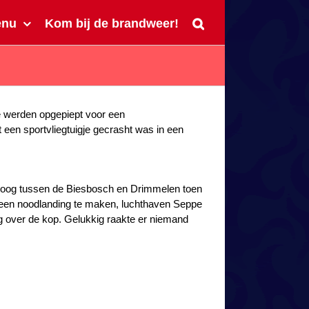
enu
Kom bij de brandweer!
e werden opgepiept voor een
 een sportvliegtuigje gecrasht was in een
 vloog tussen de Biesbosch en Drimmelen toen
t een noodlanding te maken, luchthaven Seppe
oeg over de kop. Gelukkig raakte er niemand