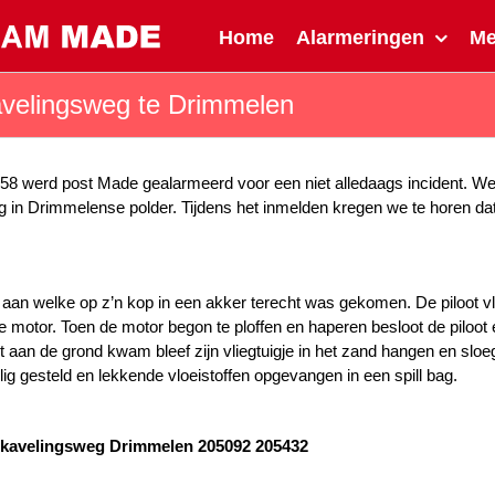
Home
Alarmeringen
M
avelingsweg te Drimmelen
:58 werd post Made gealarmeerd voor een niet alledaags incident. W
 in Drimmelense polder. Tijdens het inmelden kregen we te horen dat
je aan welke op z’n kop in een akker terecht was gekomen. De piloot
e motor. Toen de motor begon te ploffen en haperen besloot de piloo
oot aan de grond kwam bleef zijn vliegtuigje in het zand hangen en sl
lig gesteld en lekkende vloeistoffen opgevangen in een spill bag.
rkavelingsweg Drimmelen 205092 205432