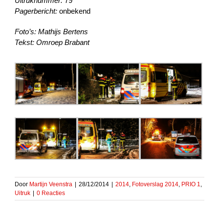
Uitruknummer:
79
Pagerbericht:
onbekend
Foto’s: Mathijs Bertens
Tekst: Omroep Brabant
Door
Martijn Veenstra
|
28/12/2014
|
2014
,
Fotoverslag 2014
,
PRIO 1
,
Uitruk
|
0 Reacties