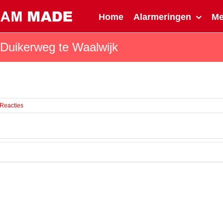
Home
Alarmeringen
M
Duikerweg te Waalwijk
 Reacties