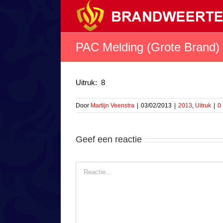
Ga
naar
inhoud
PAC Melding (Grote Brand) 
Uitruk: 8
Door
Martijn Veenstra
|
03/02/2013
|
2013
,
Uitruk
|
0
Geef een reactie
Reactie