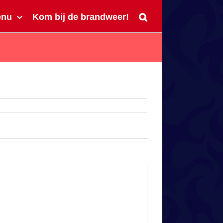
enu
Kom bij de brandweer!