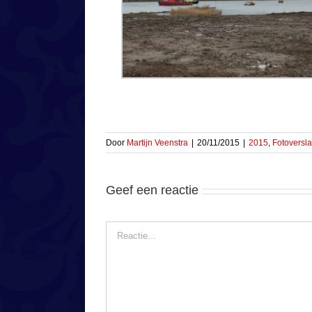
Door
Martijn Veenstra
|
20/11/2015
|
2015
,
Fotoversl
Geef een reactie
Reactie