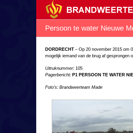
Ga
naar
inhoud
Persoon te water Nieuwe M
DORDRECHT
– Op 20 november 2015 om 08
mogelijk iemand van de brug af gesprongen of
Uitruknummer:
105
Pagerbericht:
P1 PERSOON TE WATER NI
Foto’s: Brandweerteam Made