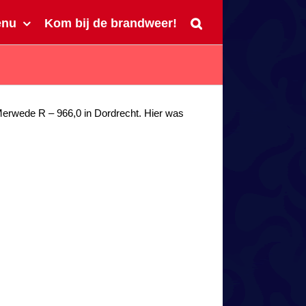
enu
Kom bij de brandweer!
rwede R – 966,0 in Dordrecht. Hier was