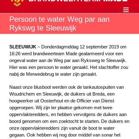
Ga
naar
inhoud
Persoon te water Weg par aan
Rykswg te Sleeuwijk
SLEEUWIJK
– Donderdagmiddag 12 september 2019 om
16:26 werd brandweerteam Made gealarmeerd voor een
ongeval water aan de Weg par aan Ryksweg te Sleeuwijk.
Hier was een persoon te water geraakt. Het slachtoffer zou
nabij de Merwedebrug te water zijn geraakt.
Naast onze blusboot werden ook de tankautospuiten van
Woudrichem en Sleeuwijk, de duikers uit Breda, een
hoogwerker uit Oosterhout en de Officier van Dienst
opgeroepen. Wij zijn ter plaatse gekomen met twee
oppervlakteredders, en hebben vervolgens de duikers aan
boord genomen om een zoektocht te starten. De duikers en
onze oppervlakteredders zijn vanuit de boot te water
gegaan. Ook hebben wij nog door middel van sonar het