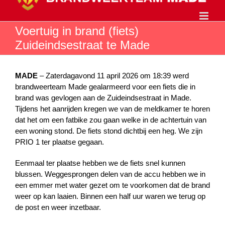
Ga
naar
inhoud
Voertuig in brand (fiets)
Zuideindsestraat te Made
MADE
– Zaterdagavond 11 april 2026 om 18:39 werd
brandweerteam Made gealarmeerd voor een fiets die in
brand was gevlogen aan de Zuideindsestraat in Made.
Tijdens het aanrijden kregen we van de meldkamer te horen
dat het om een fatbike zou gaan welke in de achtertuin van
een woning stond. De fiets stond dichtbij een heg. We zijn
PRIO 1 ter plaatse gegaan.
Eenmaal ter plaatse hebben we de fiets snel kunnen
blussen. Weggesprongen delen van de accu hebben we in
een emmer met water gezet om te voorkomen dat de brand
weer op kan laaien. Binnen een half uur waren we terug op
de post en weer inzetbaar.