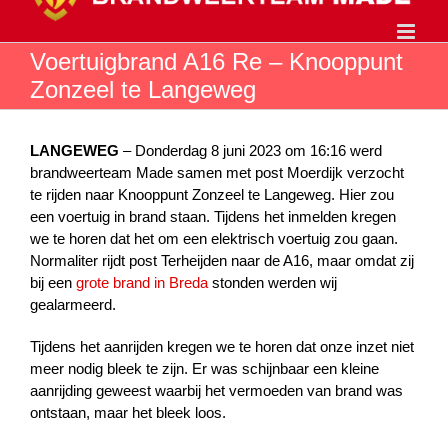
Ga
naar
inhoud
Voertuigbrand A16 Re – Knooppunt
Zonzeel te Langeweg
LANGEWEG
– Donderdag 8 juni 2023 om 16:16 werd
brandweerteam Made samen met post Moerdijk verzocht
te rijden naar Knooppunt Zonzeel te Langeweg. Hier zou
een voertuig in brand staan. Tijdens het inmelden kregen
we te horen dat het om een elektrisch voertuig zou gaan.
Normaliter rijdt post Terheijden naar de A16, maar omdat zij
bij een
grote brand in Breda
stonden werden wij
gealarmeerd.
Tijdens het aanrijden kregen we te horen dat onze inzet niet
meer nodig bleek te zijn. Er was schijnbaar een kleine
aanrijding geweest waarbij het vermoeden van brand was
ontstaan, maar het bleek loos.