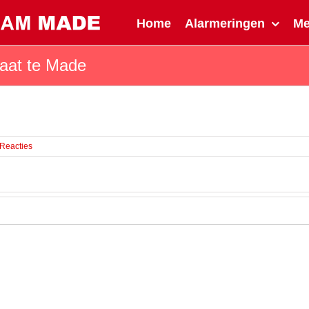
Home
Alarmeringen
M
raat te Made
 Reacties