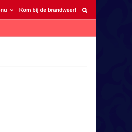
enu
Kom bij de brandweer!