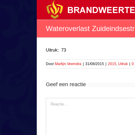
Ga
naar
inhoud
Wateroverlast Zuideindsest
Uitruk: 73
Door
Martijn Veenstra
|
31/08/2015
|
2015
,
Uitruk
|
0
Geef een reactie
Reactie