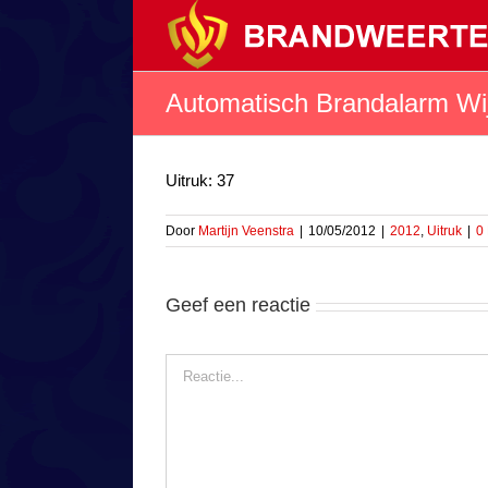
Ga
naar
inhoud
Automatisch Brandalarm Wi
Uitruk: 37
Door
Martijn Veenstra
|
10/05/2012
|
2012
,
Uitruk
|
0
Geef een reactie
Reactie