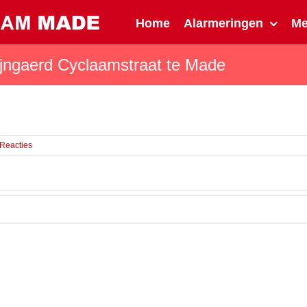
Home
Alarmeringen
M
jngaerd Cyclaamstraat te Made
 Reacties