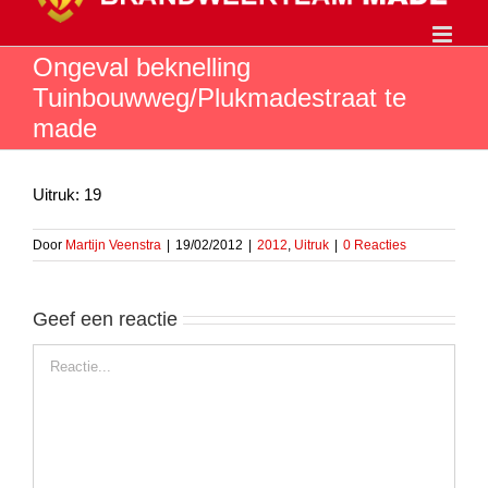
Ga
naar
inhoud
Ongeval beknelling
Tuinbouwweg/Plukmadestraat te
made
Uitruk: 19
Door
Martijn Veenstra
|
19/02/2012
|
2012
,
Uitruk
|
0 Reacties
Geef een reactie
Reactie